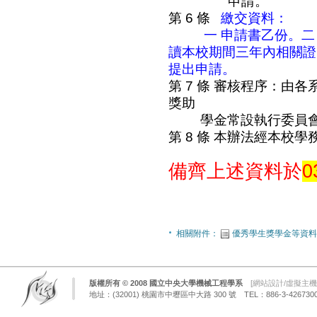
申請。
第 6 條
繳交資料：
一 申請書乙份。
二
讀本校期間三年內相關證
提出申請。
第 7 條
審核程序：
由各
獎助
學金常設執行委員
第 8 條
本辦法經本校學
備齊上述資料於
0
相關附件：
優秀學生獎學金等資料
版權所有 © 2008 國立中央大學機械工程學系
[
網站設計/虛擬主機
地址：(32001) 桃園市中壢區中大路 300 號 TEL：886-3-4267300 