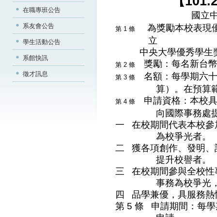
【101
在職專班公告
國立
系友會公告
為獎勵本校表現
第 1 條
立
學生活動公告
中央大學優秀學生
系館快訊
獎勵：每名新台
第 2 條
徵才訊息
名額：每學期六
第 3 條
算）。在預算
申請資格：本校
第 4 條
向國際事務處
一
在校期間代表本校參
為校爭光者。
二
獲
各項創作、發明、
提升校譽者
。
三
在校期間參與全校性
事務為校爭光
四
品學兼優，具服務熱
第 5 條
申請期間：每學