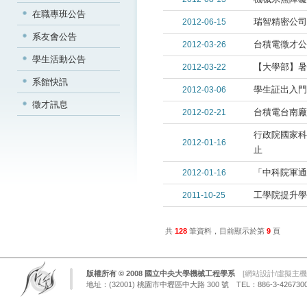
在職專班公告
瑞智精密公司
2012-06-15
系友會公告
台積電徵才公
2012-03-26
學生活動公告
【大學部】暑
2012-03-22
系館快訊
學生証出入門
2012-03-06
徵才訊息
台積電台南廠
2012-02-21
行政院國家科
2012-01-16
止
「中科院軍通
2012-01-16
工學院提升學
2011-10-25
共
128
筆資料，目前顯示於第
9
頁
版權所有 © 2008 國立中央大學機械工程學系
[
網站設計/虛擬主機
地址：(32001) 桃園市中壢區中大路 300 號 TEL：886-3-4267300 